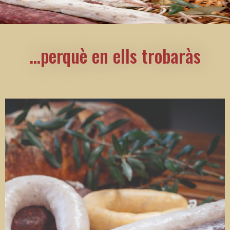
…perquè en ells trobaràs