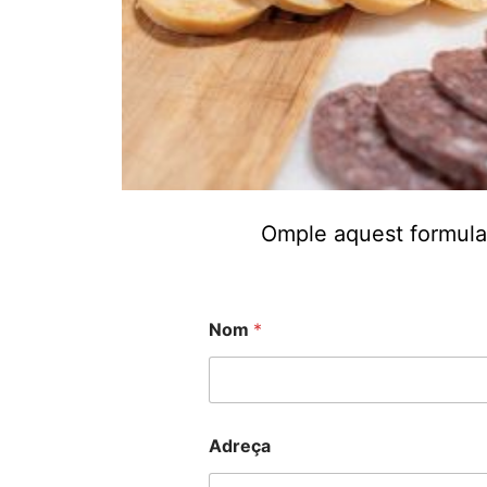
Omple aquest formular
Nom
*
T
T
Adreça
e
e
l
l