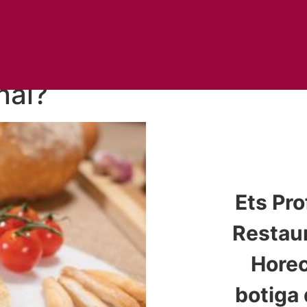
nal?
Ets Pro
Restaur
Horec
botiga 