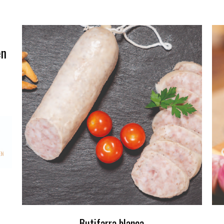
en
Butifarra blanca